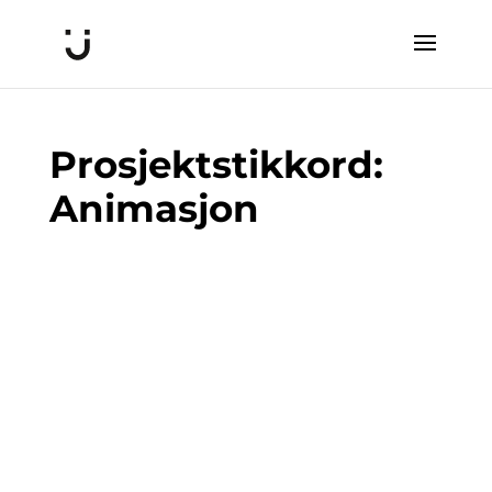
Prosjektstikkord:
Animasjon
Animasjonssamarbeid På oppdrag for
Jobbvinner (KS).Animasjonssamarbeid
På oppdrag for Jobbvinner
(KS).Jobbvinner hjelper kommuner
med å beholde og utvikle sårt tiltrengt