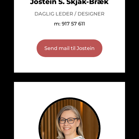
Jostein S. Skjåk-Bræk
DAGLIG LEDER / DESIGNER
m: 917 57 611
Send mail til Jostein